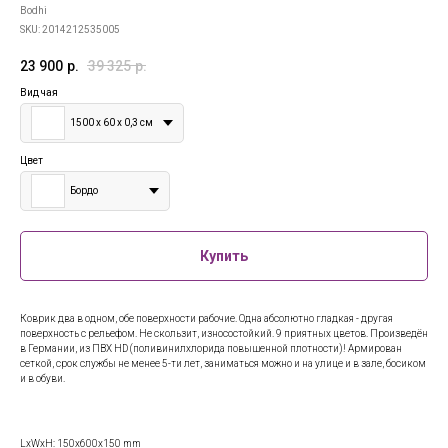
Bodhi
SKU:
2014212535005
23 900
р.
39 325
р.
Вид чая
1500 х 60 х 0,3 см
Цвет
Бордо
Купить
Коврик два в одном, обе поверхности рабочие. Одна абсолютно гладкая - другая
поверхность с рельефом. Не скользит, износостойкий. 9 приятных цветов. Произведён
в Германии, из ПВХ HD (поливинилхлорида повышенной плотности)! Армирован
сеткой, срок службы не менее 5-ти лет, заниматься можно и на улице и в зале, босиком
и в обуви.
LxWxH: 150x600x150 mm